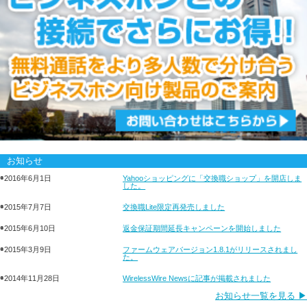
お知らせ
◉2016年6月1日
Yahooショッピングに「交換職ショップ」を開店しま
した。
◉2015年7月7日
交換職Lite限定再発売しました
◉2015年6月10日
返金保証期間延長キャンペーンを開始しました
◉2015年3月9日
ファームウェアバージョン1.8.1がリリースされまし
た。
◉2014年11月28日
WirelessWire Newsに記事が掲載されました
お知らせ一覧を見る ▶