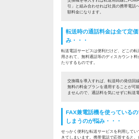
交換職を導入すれば転送用回線にFOMAを
引」と組み合わせれば社員の携帯電話への
額料金になります。
転送時の通話料金は全て定価
み・・・
転送電話サービスは便利だけど、どこの転
用されて、無料通話等のディスカウント料
たりするものです。
交換職を導入すれば、転送時の発信回
無料の料金プランを適用することが可
ませんので、通話料を気にせずに転送
FAX兼電話機を使っている
しまうのが悩み・・・
せっかく便利な転送サービスを利用していて
きてしまいます。携帯電話で応答すると、ピ