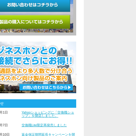
せ
6月1日
Yahooショッピングに「交換職ショ
ップ」を開店しました。
7月7日
交換職Lite限定再発売しました
6月10日
返金保証期間延長キャンペーンを開