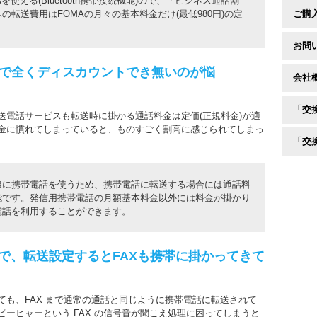
使える(Bluetooth携帯接続機能)ので、「ビジネス通話割
転送費用はFOMAの月々の基本料金だけ(最低980円)の定
ご購
お問
で全くディスカウントでき無いのが悩
会社
「交
送電話サービスも転送時に掛かる通話料金は定価(正規料金)が適
金に慣れてしまっていると、ものすごく割高に感じられてしまっ
「交換
線に携帯電話を使うため、携帯電話に転送する場合には通話料
能です。発信用携帯電話の月額基本料金以外には料金が掛かり
電話を利用することができます。
ので、転送設定するとFAXも携帯に掛かってきて
も、FAX まで通常の通話と同じように携帯電話に転送されて
ーヒャーという FAX の信号音が聞こえ処理に困ってしまうと