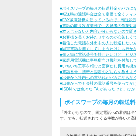
■ボイスワープの毎月の転送料金がバカに
■転送時の通話料金は全て定価で全くディ
■FAX兼電話機を使っているので、転送設
■電話の取り次ぎ業務で、内勤者の作業効
■本人じゃないと内容が分からないので聞
■お客様を長くお待たせするのが心苦しく
■着信した電話を外出中の人に転送したい
■固定電話を無くしてしまうわけにも行か
■個人毎に電話番号を持ちたいけど、ビジ
■家庭用電話機に事務所向け機能を付加し
■いちいち工事を頼むと面倒だし費用も掛
■電話番号、携帯と固定のどちらを教えよ
■出先から社内への電話代がバカにならな
■出先からでも会社の電話番号を使ってか
■ISDN では色々な TA があったけど
ボイスワープの毎月の転送料
「外出がちなので、固定電話への着信は全
す。でも、転送されてくる件数が多いと高