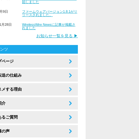
始しました
3月9日
ファームウェアバージョン1.8.1がリ
リースされました。
11月28日
WirelessWire Newsに記事が掲載さ
れました
お知らせ一覧を見る ▶
ンツ
プページ
転送の仕組み
スメする理由
紹介
あるご質問
様の声