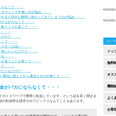
ならなくて・・・
◉2015年
スカウントでき無いのが悩み・・・
定するとFAXも携帯に掛かってきてしまうのが悩み・・・
◉2014年
率が上がらなくて・・・
き取りミスも多くて・・・
て・・・
んだけど・・・
コンテ
なくて・・・
ネスホンは高い・・・
トッ
て使いたいんだけど・・・
かる・・・
うか迷うことが多くて・・・
無料
くて・・・
けたいんだけど・・・
オス
、ひかり電話に替えてから適当なものが無くて・・・
機能
金がバカにならなくて・・・
てボイスワープで携帯に転送しています」という話を良く聞きま
よく
額の転送料を請求されてビックリなんてこともあります。
お客