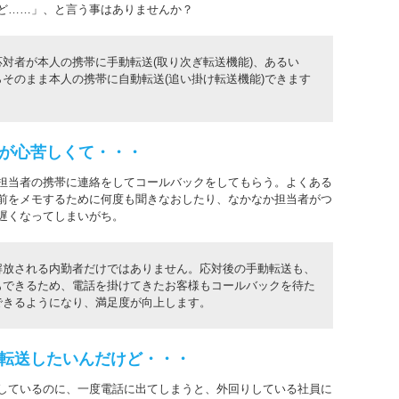
ど……」、と言う事はありませんか？
対者が本人の携帯に手動転送(取り次ぎ転送機能)、あるい
そのまま本人の携帯に自動転送(追い掛け転送機能)できます
が心苦しくて・・・
担当者の携帯に連絡をしてコールバックをしてもらう。よくある
前をメモするために何度も聞きなおしたり、なかなか担当者がつ
遅くなってしまいがち。
解放される内勤者だけではありません。応対後の手動転送も、
もできるため、電話を掛けてきたお客様もコールバックを待た
できるようになり、満足度が向上します。
転送したいんだけど・・・
しているのに、一度電話に出てしまうと、外回りしている社員に